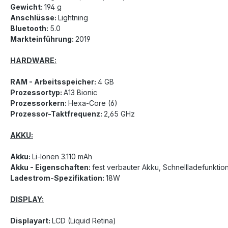
Gewicht:
194 g
Anschlüsse:
Lightning
Bluetooth:
5.0
Markteinführung:
2019
HARDWARE:
RAM - Arbeitsspeicher:
4 GB
Prozessortyp:
A13 Bionic
Prozessorkern:
Hexa-Core (6)
Prozessor-Taktfrequenz:
2,65 GHz
AKKU:
Akku:
Li-Ionen 3.110 mAh
Akku - Eigenschaften:
fest verbauter Akku, Schnellladefunktio
Ladestrom-Spezifikation:
18W
DISPLAY:
Displayart:
LCD (Liquid Retina)