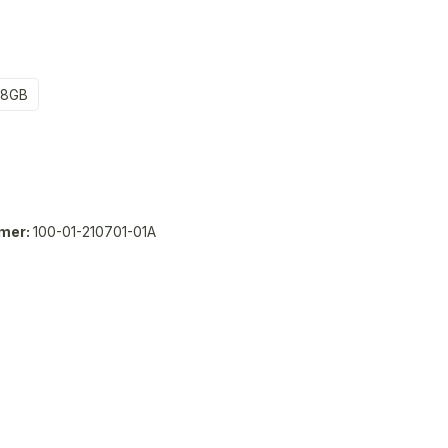
28GB
mer:
100-01-210701-01A