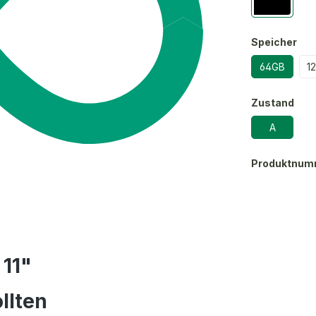
Speicher
64GB
1
Zustand
A
Produktnum
 11"
llten